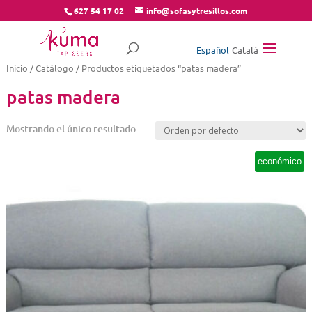
627 54 17 02
info@sofasytresillos.com
Español
Català
Inicio
/
Catálogo
/ Productos etiquetados “patas madera”
patas madera
Mostrando el único resultado
económico