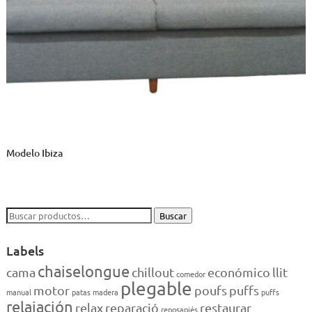
Modelo Ibiza
Buscar
Buscar
por:
Labels
chaiselongue
cama
chillout
económico
llit
comedor
plegable
motor
poufs
puffs
manual
patas madera
puffs
relajación
relax
reparació
restaurar
reposapiés