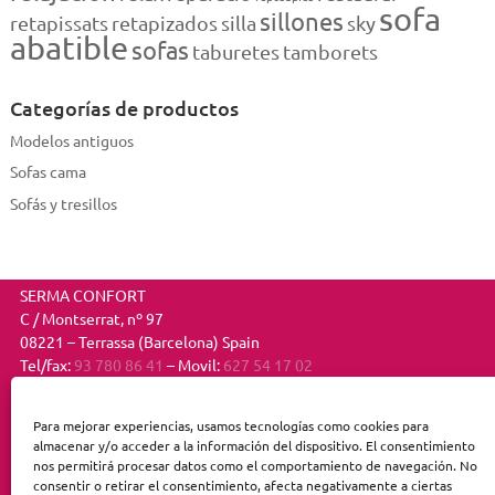
sofa
sillones
retapissats
retapizados
silla
sky
abatible
sofas
taburetes
tamborets
Categorías de productos
Modelos antiguos
Sofas cama
Sofás y tresillos
SERMA CONFORT
C / Montserrat, nº 97
08221 – Terrassa (Barcelona) Spain
Tel/fax:
93 780 86 41
– Movil:
627 54 17 02
E-mail:
info@sofasytresillos.com
Para mejorar experiencias, usamos tecnologías como cookies para
Aviso legal
almacenar y/o acceder a la información del dispositivo. El consentimiento
Política de privacidad
nos permitirá procesar datos como el comportamiento de navegación. No
Política de cookies
consentir o retirar el consentimiento, afecta negativamente a ciertas